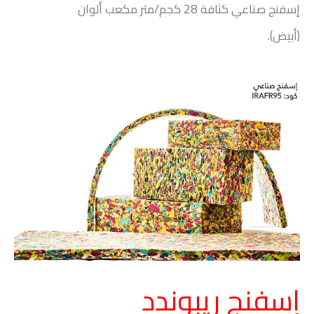
إسفنج صناعي كثافة 28 كجم/متر مكعب ألوان
(أبيض).
إسفنج ريبوندد