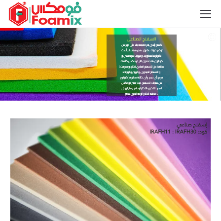
الاسفنج الصناعى
كمنتج رئيسى يتم تصنيعه بناء على مزيج من
تراكم خبرات عشرين عاما, واستخدام أحدث
تكنولوجيا متطورة , ومهارات مهندسين و
كيمائيين متخصصين. تنتج فومكس كثافات
مختلفة من الاسفنج العادى (هارد و سوفت)
و الاسفنج الميمورى, و الهايبر, و الريبوندد
فوم بأى حجم وأى كثافة مما يوفر أكبر تنوع
من منتجات الاسفنج. حيث تعتبر فومكس
المورد الأكبر و الأكثر تنوعا فى منتجاتها فى
منطقة الدلتا و الوجه البحرى بمصر ..