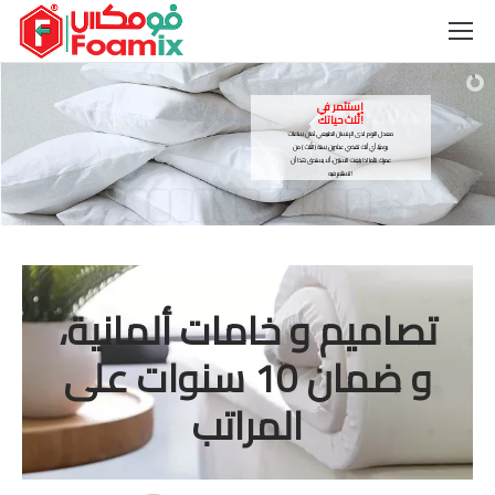
إستثمر في
ثُلث حياتك!
معدل النوم لدى الإنسان الطبيعي ثمان ساعات
يوميًا، أي أنك تقضي عشرين سنة (الثُلث) من
عمرك نائما اذا بلغت الستين، ألا يستحق هذا أن
تستثمر فيه !
تصاميم و خامات ألمانية،
و ضمان 10 سنوات على
المراتب